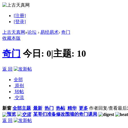
[注册]
[登录]
上古天真网
»
论坛
›
易经易术
›
奇门
收藏本版
奇门
今日:
0
|
主题:
10
返 回
全部
原创
转帖
交流
新窗
全部主题
最新
热门
热帖
精华
更多
作者
回复/查看
最后
预览
某哥们准备修改围墙的奇门课局
返 回