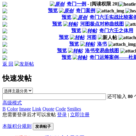
奇门一例
- [阅读权限
20
]
预览
奇门案例
预览
奇门六壬实战比较案
预览
河图极点对称曲线图
预览
奇门六壬之体用
预览
河图
预览
洛书
预览
洛书变易曲线图
预览
奇门运筹案例——杜
返 回
快速发帖
还可输入
80
高级模式
B
Color
Image
Link
Quote
Code
Smilies
您需要登录后才可以发帖
登录
|
立即注册
本版积分规则
发表帖子