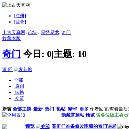
[注册]
[登录]
上古天真网
»
论坛
›
易经易术
›
奇门
收藏本版
奇门
今日:
0
|
主题:
10
返 回
全部
原创
转帖
交流
新窗
全部主题
最新
热门
热帖
精华
更多
作者
回复/查看
最后
隐藏置顶帖
预览
告各位版主会员
预览
某哥们准备修改围墙的奇门课局